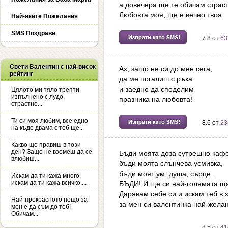
а довечера ще те обичам страст
Любовта моя, ще е вечно твоя.
Най-яките Пожелания
SMS Поздрави
7.8 от
63
Свети Валентин с най-висок
Ах, защо не си до мен сега,
рейтинг
да ме погалиш с ръка
и заедно да споделим
Цялото ми тяло трепти
изпълнено с лудо,
празника на любовта!
страстно...
Ти си моя любим, все едно
8.6 от
23
на къде двама с теб ще...
Какво ще правиш в този
ден? Защо не вземеш да се
Бъди моята доза сутрешно кафе
влюбиш...
бъди моята слънчева усмивка,
бъди моят ум, душа, сърце.
Искам да ти кажа много,
искам да ти кажа всичко....
БЪДИ! И ще си най-голямата ща
Дарявам себе си и искам теб в 
Най-прекрасното нещо за
за мен си валентинка най-желан
мен е да съм до теб!
Обичам...
8.5 от
41