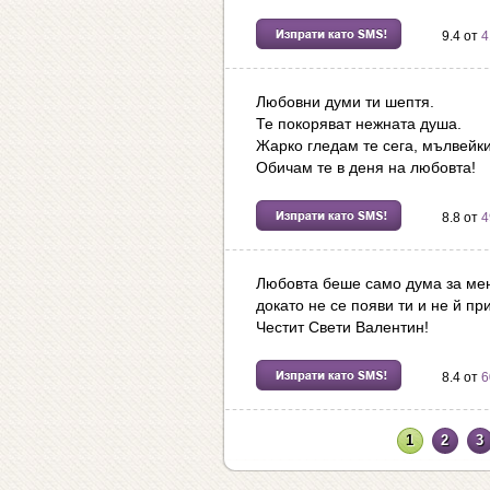
9.4 от
4
Любовни думи ти шептя.
Те покоряват нежната душа.
Жарко гледам те сега, мълвейки
Обичам те в деня на любовта!
8.8 от
4
Любовта беше само дума за ме
докато не се появи ти и не й п
Честит Свети Валентин!
8.4 от
6
1
2
3