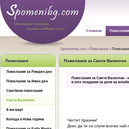
Оригинални пожелания,
спомени и любовни sms-и!
Спомени
Пожелани
Spomenibg.com
Пожелания
Пожелания
Пожелания
Пожелания за Свети Валентин
Пожелания за Рожден ден
Пожелания за Свети Валентин - 
Пожелания за Имен ден
и sms поздрави за деня на влюбе
Сватбени пожелания
Свети Валентин
8-ми март
Коледа и Нова година
Честит празник!
Днес да ти се случи всичко най-
Пожелания за Баба Марта