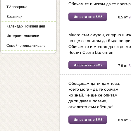
Обичам те и искам да те прегър
TV програма
Вестници
8.5 от
9
Календар Почивни дни
Много съм смутен, сигурно и из
Интернет магазини
но ще се опитам да бъда непри
Семейно консултиране
Обичам те и мечтая да си до ме
Честит Свети Валентин!
7.9 от
3
Обещавам да ти дам това,
което мога - да те обичам,
но знай, че ще се опитам
да ти давам повече,
отколкото съм обещал!
8.9 от
6