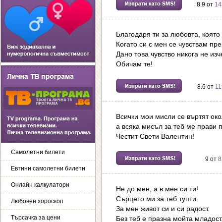
8.9 от
14
Благодаря ти за любовта, която
Когато си с мен се чувствам пре
Дано това чувство никога не изч
Обичам те!
8.6 от
11
Всички мои мисли се въртят око
а всяка мисъл за теб ме прави 
Честит Свети Валентин!
Самолетни билети
9 от
8
Евтини самолетни билети
Онлайн калкулатори
Не до мен, а в мен си ти!
Сърцето ми за теб тупти.
Любовен хороскоп
За мен живот си и си радост.
Търсачка за цени
Без теб е празна мойта младост