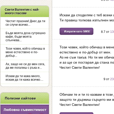
Свети Валентин с най-
много гласове
Искам да споделям с теб всеки и
Ти правиш толкова изпълнен моя
Честит празник! Днес да ти
се случи всичко...
8.7 от
13
Бъди моята доза сутрешно
кафе, бъди моята
слънчева...
Този човек, който обичаш в мен
Този човек, който обичаш в
естествено е по-добър от мен.
мене естествено е по-
добър...
Аз не съм такъв. Но ти ме обич
и аз ще се постарая да стана по
Ах, защо не си до мен сега,
Честит Свети Валентин!
да ме погалиш с ръка и...
Искам да ти кажа много,
9 от
23
искам да ти кажа всичко....
Обичам те и ти го казвам в този
Полезни сайтове
защото ти държиш сърцето ми в
Честит Свети Валентин!