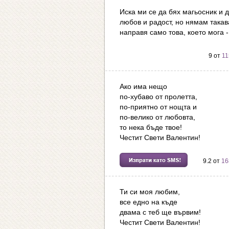
Иска ми се да бях магьосник и д
любов и радост, но нямам такав
направя само това, което мога 
9 от
11
Ако има нещо
по-хубаво от пролетта,
по-приятно от нощта и
по-велико от любовта,
то нека бъде твое!
Честит Свети Валентин!
9.2 от
16
Ти си моя любим,
все едно на къде
двама с теб ще вървим!
Честит Свети Валентин!